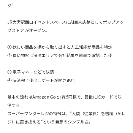
ジ”
JR大宮駅西口イベントスペースにAI無人店舗としてポップアッ
プストア がオープン。
① 欲しい商品を棚から取り出すと人工知能が商品を特定
② 買い物客は決済エリアで会計結果を画面で確認した後
③ 電子マネーなどで決済
④ 決済完了後出口ゲートが開き退店
基本の流れはAmazon Goとほぼ同様で、最後にICカードで決
済する。
スーパーワンダーレジの特徴は、“人間（従業員）を機械（AIレ
ジ）に置き換える”という発想のシンプルさ。