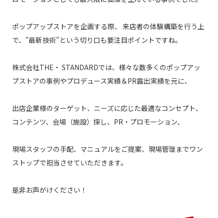
ポップアップストアを企画する際、
来店者の
体験構築を行う上
で、
”
最新技術
”
という切り口も要注目ポイントですね。
株式会社
THE
・
STANDARD
では、
様々な数多くのポップアッ
プストア
の事例やプロデュース実績＆
PR
露出実績を元に、
出店企業様のターゲット、ニーズに応じた最適なコンセプト、
コンテンツ、会場（施設）探し、
PR
・プロモーション、
現場スタッフの手配、マニュアルをご提案、現場管理までワン
ストップで担当させていただきます。
是非お声がけください！