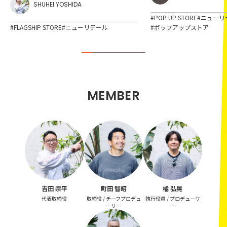
SHUHEI YOSHIDA
#POP UP STORE
#ニューリ
#FLAGSHIP STORE
#ニューリテール
#ポップアップストア
MEMBER
吉田 宗平
町田 智昭
橘 弘晃
代表取締役
取締役 / チーフプロデュ
執行役員 / プロデューサ
ーサー
ー