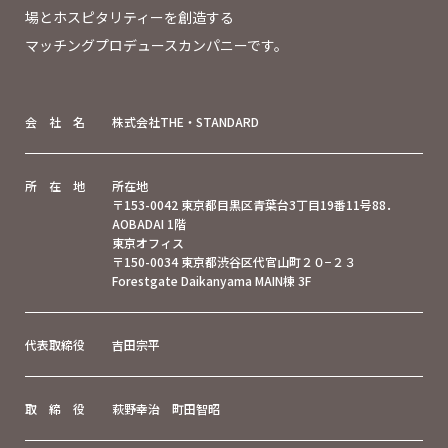
場とホスピタリティーを創造する
マッチングプロデュースカンパニーです。
会 社 名
株式会社THE・STANDARD
所 在 地
所在地
〒153-0042 東京都目黒区青葉台3丁目19番11号88．
AOBADAI 1階
東京オフィス
〒150-0034 東京都渋谷区代官山町２０−２３
Forestgate Daikanyama MAIN棟 3F
代表取締役
吉田宗平
取 締 役
萩野幸治 町田智昭