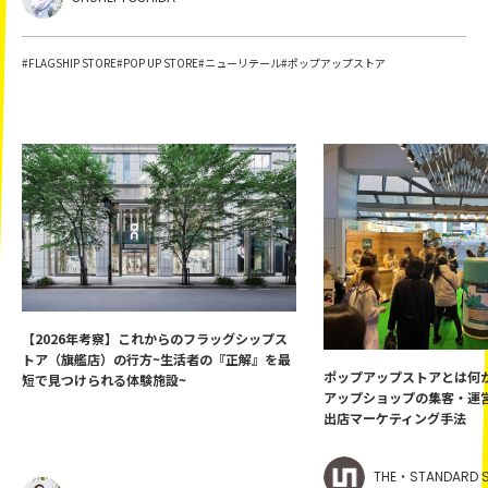
#FLAGSHIP STORE
#POP UP STORE
#ニューリテール
#ポップアップストア
【2026年考察】これからのフラッグシップス
トア（旗艦店）の行方~生活者の『正解』を最
ポップアップストアとは何か
短で見つけられる体験施設~
アップショップの集客・運営
出店マーケティング手法
THE・STANDARD S