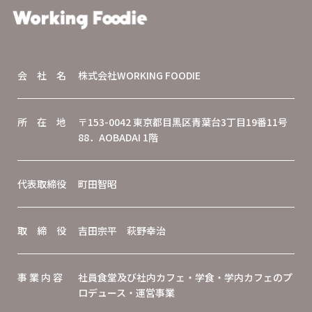
会 社 名
株式会社WORKING FOODIE
所 在 地
〒153-0042 東京都目黒区青葉台3丁目19番11号
88．AOBADAI 1階
代表取締役
町田智昭
取 締 役
吉田宗平 萩野幸治
事 業 内 容
社員食堂及び社内カフェ・学食・学内カフェのプ
ロデュース・運営事業