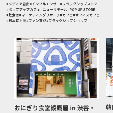
#メディア露出
#インフルエンサー
#フラッグシップストア
#ポップアップカフェ
#ニューリテール
#POP UP STORE
#飲食品
#マーケティングリサーチ
#カフェ
#オフィスカフェ
#日本初上陸
#ファン育成
#フラッグシップショップ
韓
おにぎり食堂綾鷹屋 in 渋谷・