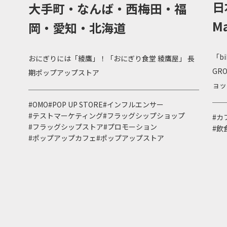
日
大手町・なんば・西梅田・福
Ma
岡・愛知・北海道
「bi
おにぎりには「綾鷹」！「おにぎり食堂 綾鷹屋」 長
GR
期ポップアップストア
ョッ
#OMO
#POP UP STORE
#インフルエンサー
#テストマーケティング
#フラッグシップショップ
#カ
#フラッグシップストア
#プロモーション
#飲
#ポップアップカフェ
#ポップアップストア