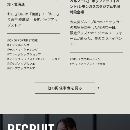
ベルマーレ』 ポップアップイベ
知・北海道
ント/レモンガススタジアム平塚
特設会場
おにぎりには「綾鷹」！「おにぎ
り食堂 綾鷹屋」 長期ポップアッ
大人気グループRe:valeとサッカー
プストア
の熱狂が交差した特別な一日。
限定グッズやオリジナルユニフォ
ームが彩った、夢のコラボイベン
#OMO
#POP UP STORE
ト！
#インフルエンサー
#テストマーケティング
#フラッグシップショップ
#フラッグシップストア
#プロモーション
#OMO
#プロモーション
#ポップアップカフェ
#ポップアップストア
#物販
#ポップアップストア
他の開催事例を見る
RECRUIT