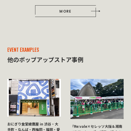
MORE
EVENT EXAMPLES
他のポップアップストア事例
おにぎり食堂綾鷹屋 in 渋谷・大
『Re:vale×セレッソ大阪＆湘南
手町・なんば・西梅田・福岡・愛